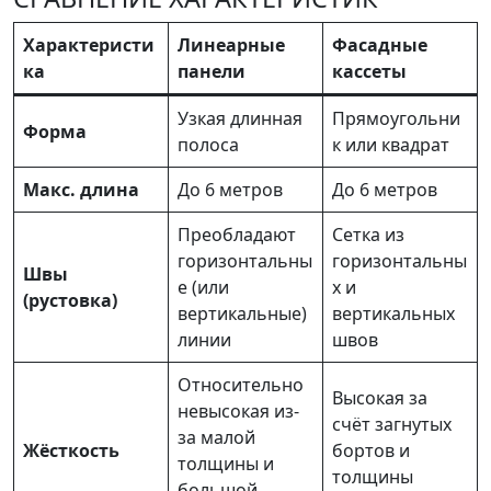
Характеристи
Линеарные
Фасадные
ка
панели
кассеты
Узкая длинная
Прямоугольни
Форма
полоса
к или квадрат
Макс. длина
До 6 метров
До 6 метров
Преобладают
Сетка из
горизонтальны
горизонтальны
Швы
е (или
х и
(рустовка)
вертикальные)
вертикальных
линии
швов
Относительно
Высокая за
невысокая из-
счёт загнутых
за малой
Жёсткость
бортов и
толщины и
толщины
большой