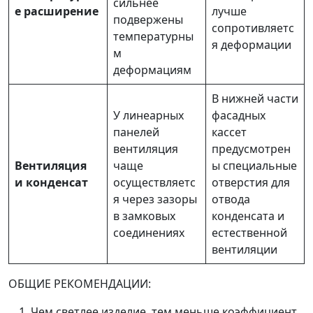
сильнее
е расширение
лучше
подвержены
сопротивляетс
температурны
я деформации
м
деформациям
В нижней части
У линеарных
фасадных
панелей
кассет
вентиляция
предусмотрен
Вентиляция
чаще
ы специальные
и конденсат
осуществляетс
отверстия для
я через зазоры
отвода
в замковых
конденсата и
соединениях
естественной
вентиляции
ОБЩИЕ РЕКОМЕНДАЦИИ:
Чем светлее изделие, тем меньше коэффициент