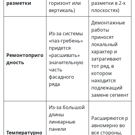
разметки
горизонт или
разметки в 2-х
вертикаль)
плоскостях)
Демонтажные
работы
Из-за системы
приносят
«паз-гребень»
локальный
придется
характер и
Ремонтоприго
«расшивать»
затрагивают
дность
значительную
тот ряд, в
часть
котором
фасадного
находится
ряда
подлежащий
замене сегмент
Из-за большой
длины
Расширяются р
линеарные
авномерно во
панели
Температурно
все стороны,